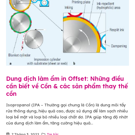
Dung dịch làm ẩm in Offset: Những điều
cần biết về Cồn & các sản phẩm thay thế
cồn
Isopropanol (IPA – Thường gọi chung là Cồn) là dung môi tẩy
rửa thông dụng, hiệu quả cao, được sử dụng để làm sạch nhiều
loại bề mặt và loại bỏ nhiều loại chất dơ. IPA giúp tăng độ nhớt
của dung dịch làm ẩm, tăng cường hiệu quả...
7 Tháng 3, 2022
Tin tức