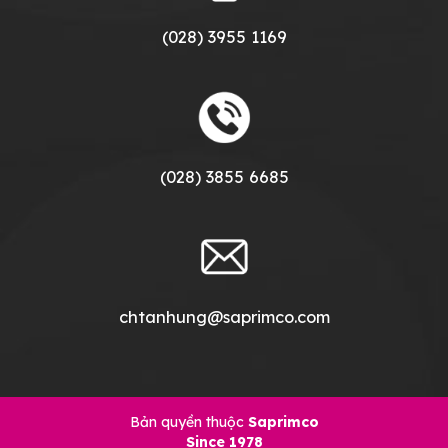
(028) 3955 1169
(028) 3855 6685
chtanhung@saprimco.com
Bản quyền thuộc
Saprimco
Since 1978